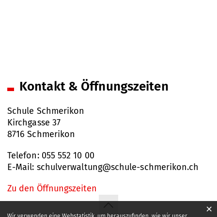
Fusszeile
Kontakt & Öffnungszeiten
Schule Schmerikon
Kirchgasse 37
8716 Schmerikon
Telefon:
055 552 10 00
E-Mail:
schulverwaltung@schule-schmerikon.ch
Zu den Öffnungszeiten
×
Webstatistik
Wir verwenden eine Webstatistik, um herauszufinden, wie wir unser